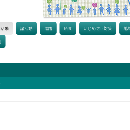
部活動
諸活動
進路
給食
いじめ防止対策
地
制
ー