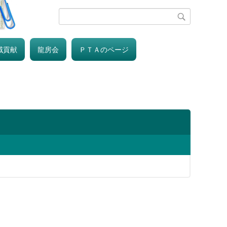
域貢献
龍房会
ＰＴＡのページ