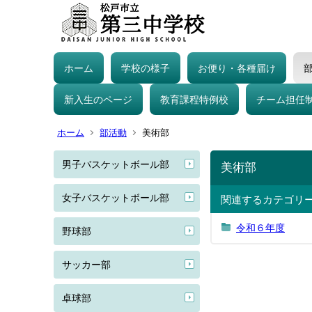
ホーム
学校の様子
お便り・各種届け
新入生のページ
教育課程特例校
チーム担任
ホーム
部活動
美術部
男子バスケットボール部
美術部
女子バスケットボール部
関連するカテゴリ
令和６年度
野球部
サッカー部
卓球部