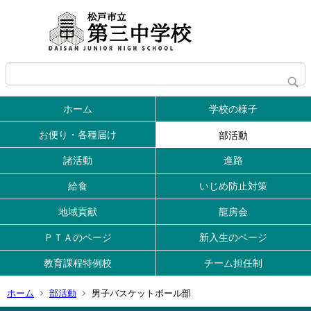
ホーム
学校の様子
お便り・各種届け
部活動
諸活動
進路
給食
いじめ防止対策
地域貢献
龍房会
ＰＴＡのページ
新入生のページ
教育課程特例校
チーム担任制
ホーム
部活動
男子バスケットボール部