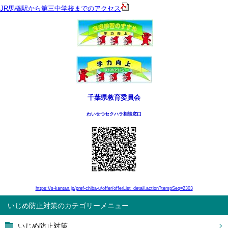
JR馬橋駅から第三中学校までのアクセス
千葉県教育委員会
わいせつセクハラ相談窓口
https://s-kantan.jp/pref-chiba-u/offer/offerList_detail.action?tempSeq=2303
いじめ防止対策
いじめ防止対策