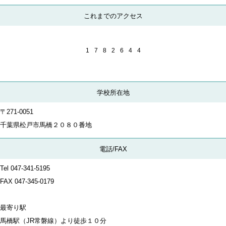
これまでのアクセス
1
7
8
2
6
4
4
学校所在地
〒271-0051
千葉県松戸市馬橋２０８０番地
電話/FAX
Tel 047-341-5195
FAX
047-345-0179
最寄り駅
馬橋駅（JR常磐線）より徒歩１０分