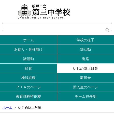
ホーム
学校の様子
お便り・各種届け
部活動
諸活動
進路
給食
いじめ防止対策
地域貢献
龍房会
ＰＴＡのページ
新入生のページ
教育課程特例校
チーム担任制
ホーム
いじめ防止対策