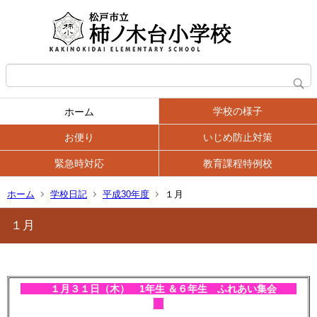
学校の様子
ホーム
お便り
いじめ防止対策
緊急時対応
教育課程特例校
ホーム
学校日記
平成30年度
１月
１月
１月３１
日（木） 1年生 ＆６年生 ふれあい集会