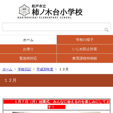
学校の様子
ホーム
お便り
いじめ防止対策
緊急時対応
教育課程特例校
ホーム
学校日記
平成30年度
１２月
１２月
１月７日（月）始業式、みんなに会えるのを楽しみにしてま
す！