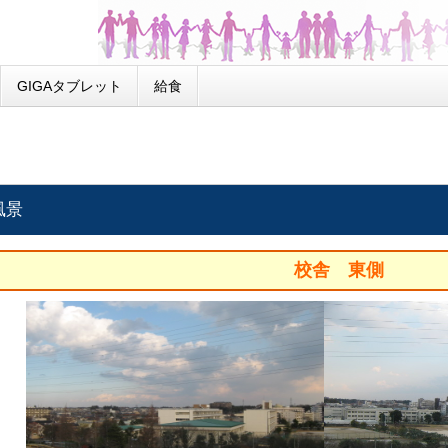
GIGAタブレット
給食
風景
校舎 東側