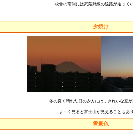
校舎の南側には武蔵野線の線路が走って
夕焼け
冬の良く晴れた日の夕方には，きれいな空が
よ～く見ると富士山が見えることもあ
雪景色