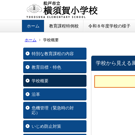
ホーム
教育課程特例校
令和８年度学校の様子
ホーム
学校概要
特別な教育課程の内容
学校から見える
教育目標・特色
学校概要
沿革
危機管理（緊急時の対
応）
いじめ防止対策