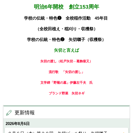
明治6年開校 創立153周年
学校の伝統・特色❶ 全校稲作活動 45年目
（全校田植え・稲刈り・収穫祭）
学校の伝統・特色❷ 矢切囃子（収穫祭）
矢切と言えば
矢切の渡し（松戸矢切⇔葛飾柴又）
流行歌 「矢切の渡し」
文学碑「野菊の墓」伊藤左千夫 氏
ブランド野菜 矢切ネギ
更新情報
2026年8月6日