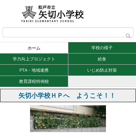
学校の様子
ホーム
学力向上プロジェクト
給食
PTA・地域連携
いじめ防止対策
教育課程特例校
矢切小学校ＨＰへ ようこそ！！