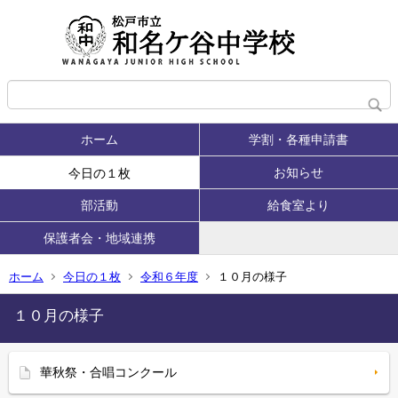
ホーム
学割・各種申請書
お知らせ
今日の１枚
部活動
給食室より
保護者会・地域連携
ホーム
今日の１枚
令和６年度
１０月の様子
１０月の様子
華秋祭・合唱コンクール