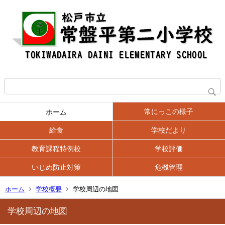
常にっこの様子
ホーム
給食
学校だより
教育課程特例校
学校評価
いじめ防止対策
危機管理
ホーム
学校概要
学校周辺の地図
学校周辺の地図