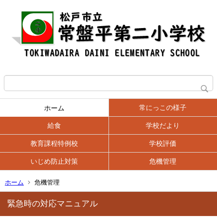
常にっこの様子
ホーム
給食
学校だより
教育課程特例校
学校評価
いじめ防止対策
危機管理
ホーム
危機管理
緊急時の対応マニュアル