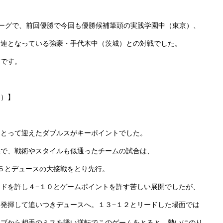
ーグで、前回優勝で今回も優勝候補筆頭の実践学園中（東京）、
常連となっている強豪・手代木中（茨城）との対戦でした。
りです。
目）】
をとって迎えたダブルスがキーポイントでした。
決で、戦術やスタイルも似通ったチームの試合は、
５とデュースの大接戦をとり先行。
ドを許し４−１０とゲームポイントを許す苦しい展開でしたが、
発揮して追いつきデュースへ。１３−１２とリードした場面では
ーブから相手のミスを誘い逆転でこのゲームをとると、勢いにのり、