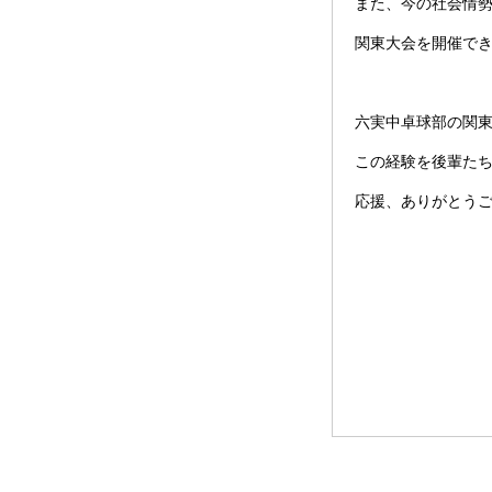
また、今の社会情
関東大会を開催で
六実中卓球部の関
この経験を後輩た
応援、ありがとう