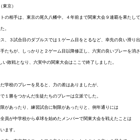
（東京）
ントの相手は、東京の尾久八幡中。４年前まで関東大会９連覇を果たし
した。
ルス、３試合目のダブルスでは１ゲーム目をとるなど、幸先の良い滑り
選手たちが、しっかりと２ゲーム目以降修正し、六実の良いプレーを消
しい敗戦となり、六実中の関東大会はここで終了しました。
んだ学校のプレーを見ると、力の差はありましたが、
会で１勝をつかんだ生徒たちのプレーは立派でした。
制限があったり、練習試合に制限があったりと、例年通りには
、全員が中学校から卓球を始めたメンバーで関東大会を戦えたことは
思います。