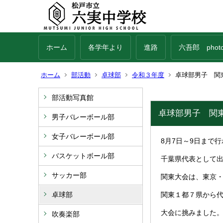
ホーム
各学年より
進路
六吾郎 phot
ホーム
部活動
卓球部
令和３年度
卓球部男子 関
部活動写真館
卓球部男子 関
男子バレーボール部
女子バレーボール部
8月7日～9日まで
バスケットボール部
千葉県代表として
サッカー部
関東大会は、東京
卓球部
関東１都７県から
大会に挑みました
吹奏楽部