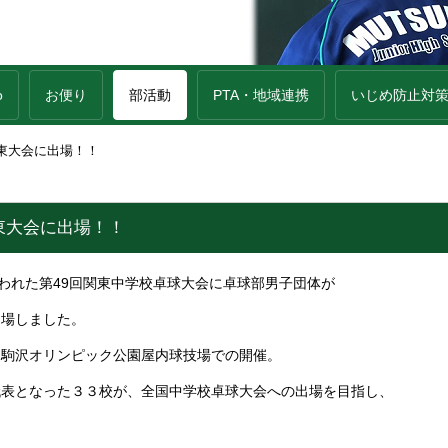
o
お便り
部活動
PTA・地域連携
いじめ防止対
東大会に出場！！
東大会に出場！！
行われた第49回関東中学校卓球大会に卓球部男子団体が
出場しました。
・駒沢オリンピック公園屋内球技場での開催。
代表となった３３校が、全国中学校卓球大会への出場を目指し、
。