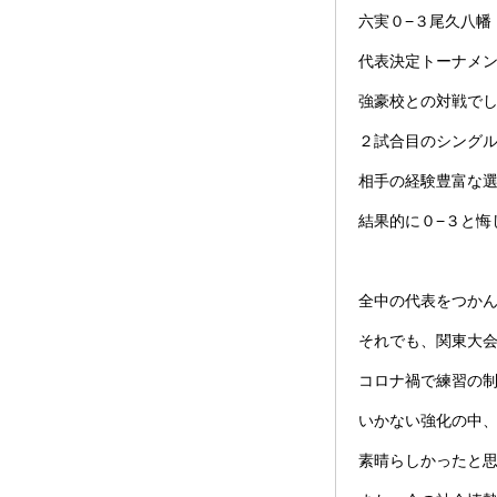
六実０−３尾久八幡
代表決定トーナメ
強豪校との対戦で
２試合目のシング
相手の経験豊富な
結果的に０−３と悔
全中の代表をつか
それでも、関東大
コロナ禍で練習の
いかない強化の中
素晴らしかったと