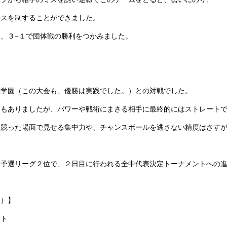
ルスを制することができました。
、３−１で団体戦の勝利をつかみました。
践学園（この大会も、優勝は実践でした。）との対戦でした。
面もありましたが、パワーや戦術にまさる相手に最終的にはストレート
。競った場面で見せる集中力や、チャンスボールを逃さない精度はさす
は予選リーグ２位で、２日目に行われる全中代表決定トーナメントへの
目）】
ント