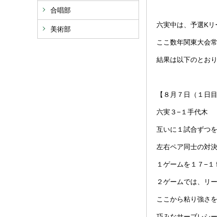
合唱部
六実中は、予選Kリ
美術部
ここ数年関東大会
結果は以下のとお
【８月７日（１日
六実３−１手代木
互いに１試合ずつ
左右ペア同士の対
１ゲームを１７−１
２ゲームでは、リー
ここから粘り強さを
巧みなサーブレシ