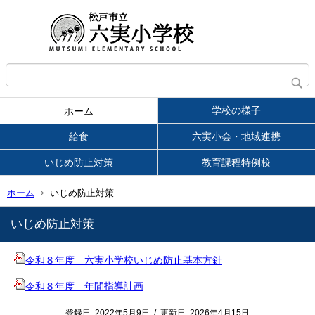
学校の様子
ホーム
給食
六実小会・地域連携
いじめ防止対策
教育課程特例校
ホーム
いじめ防止対策
いじめ防止対策
令和８年度 六実小学校いじめ防止基本方針
令和８年度 年間指導計画
登録日:
2022年5月9日
/
更新日:
2026年4月15日