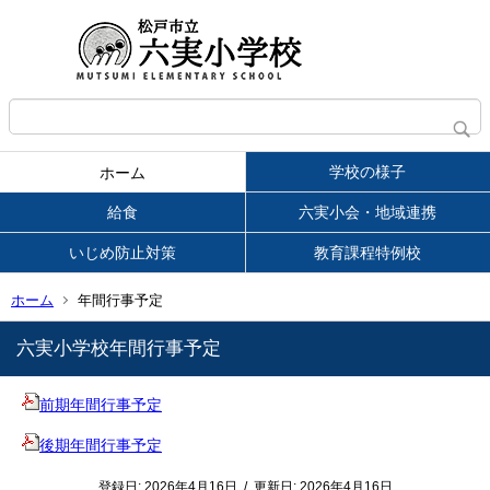
学校の様子
ホーム
給食
六実小会・地域連携
いじめ防止対策
教育課程特例校
ホーム
年間行事予定
六実小学校年間行事予定
前期年間行事予定
後期年間行事予定
登録日:
2026年4月16日
/
更新日:
2026年4月16日