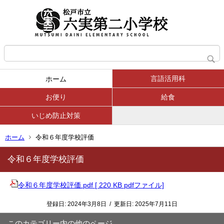
言語活用科
ホーム
お便り
給食
いじめ防止対策
ホーム
令和６年度学校評価
令和６年度学校評価
令和６年度学校評価.pdf [ 220 KB pdfファイル]
登録日:
2024年3月8日
/
更新日:
2025年7月11日
このカテゴリー内の他のページ