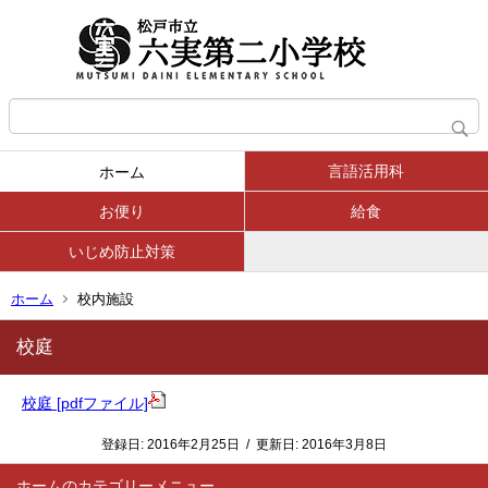
言語活用科
ホーム
お便り
給食
いじめ防止対策
ホーム
校内施設
校庭
校庭 [pdfファイル]
登録日:
2016年2月25日
/
更新日:
2016年3月8日
ホーム