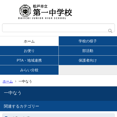
学校の様子
ホーム
お便り
部活動
PTA・地域連携
保護者向け
みらい分校
ホーム
一中なう
一中なう
関連するカテゴリー