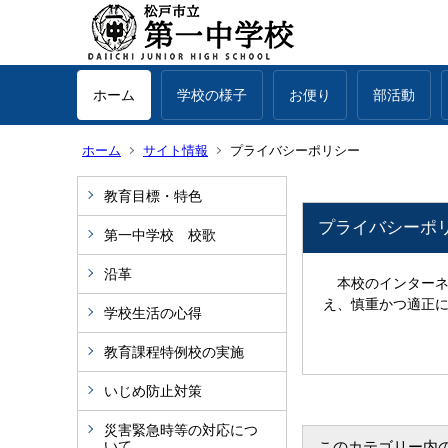
ホーム
学校の様子
お便り
部活動
ホーム
サイト情報
プライバシーポリシー
教育目標・特色
プライバシーポ
第一中学校 校歌
沿革
本校のインターネ
え、慎重かつ適正
学校生活の心得
教育課程特例校の実施
いじめ防止対策
災害緊急時等の対応につ
いて
このカテゴリー内