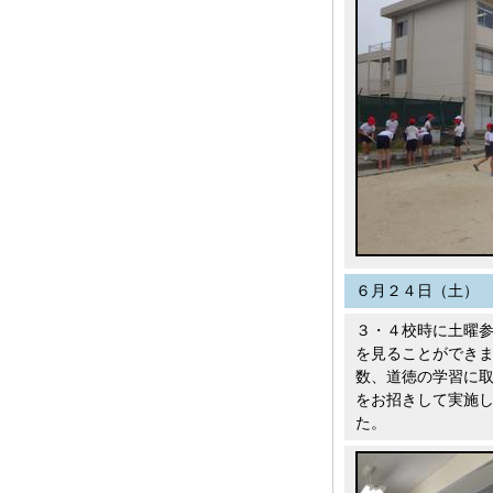
６月２４日（土）
３・４校時に土曜
を見ることができ
数、道徳の学習に
をお招きして実施
た。