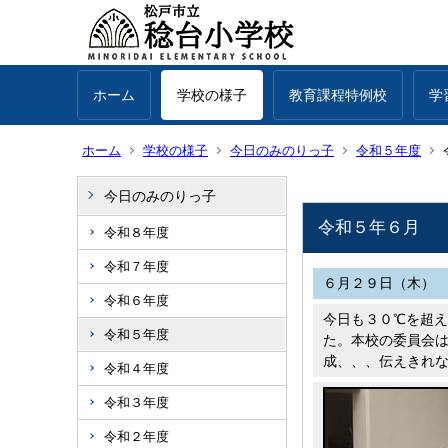
ホーム
学校の様子
教育課程特例校
学
ホーム
学校の様子
今日のみのりっ子
令和５年度
今日のみのりっ子
令和５年６月
令和８年度
令和７年度
６月２９日（木）
令和６年度
今日も３０℃を超
令和５年度
た。本校の委員会
成、、、伝えきれ
令和４年度
令和３年度
令和２年度