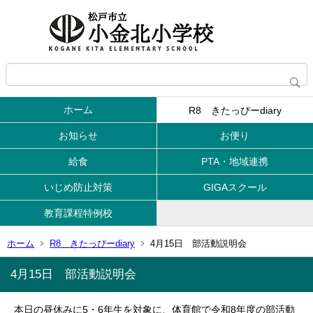
ホーム
R8 きたっぴーdiary
お知らせ
お便り
給食
PTA・地域連携
いじめ防止対策
GIGAスクール
教育課程特例校
ホーム
R8 きたっぴーdiary
4月15日 部活動説明会
4月15日 部活動説明会
本日の昼休みに5・6年生を対象に、体育館で令和8年度の部活動