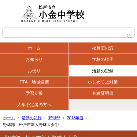
ホーム
校長室の窓
お知らせ
学校の様子
お便り
活動の記録
PTA・地域連携
いじめ防止対策
学習支援
各種証明書
入学予定者の方へ
ホーム
活動の記録
野球部
2018年度
野球部 松戸市新人野球大会①