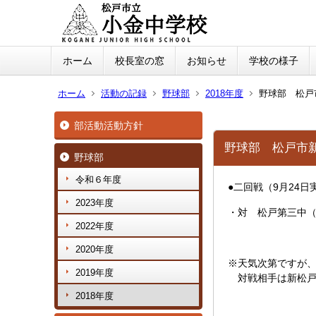
ホーム
校長室の窓
お知らせ
学校の様子
ホーム
活動の記録
野球部
2018年度
野球部 松戸
部活動活動方針
野球部 松戸市
野球部
令和６年度
●二回戦（9月24日
2023年度
・対 松戸第三中（
2022年度
2020年度
※天気次第ですが、
2019年度
対戦相手は新松戸
2018年度