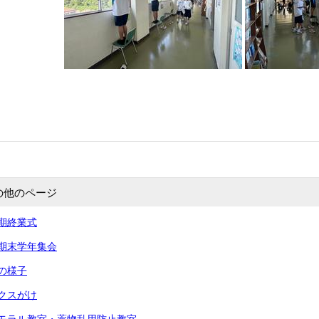
の他のページ
学期終業式
学期末学年集会
業の様子
ックスがけ