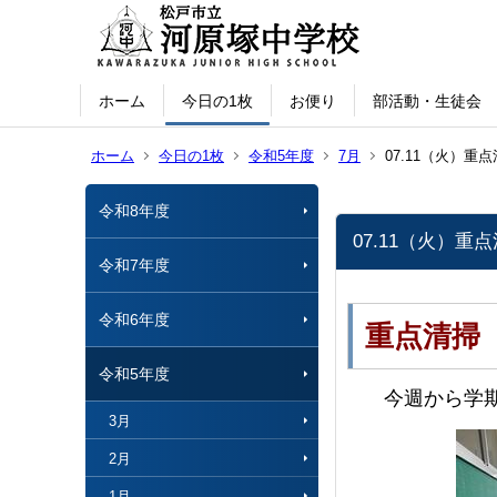
ホーム
今日の1枚
お便り
部活動・生徒会
ホーム
今日の1枚
令和5年度
7月
07.11（火）重
令和8年度
07.11（火）重
令和7年度
令和6年度
重点清掃
令和5年度
今週から学期
3月
2月
1月