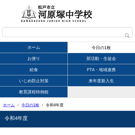
ホーム
今日の1枚
お便り
部活動・生徒会
給食
PTA・地域連携
いじめ防止対策
来年度新入生
教育課程特例校
ホーム
今日の1枚
令和4年度
令和4年度