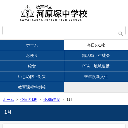
ホーム
今日の1枚
お便り
部活動・生徒会
給食
PTA・地域連携
いじめ防止対策
来年度新入生
教育課程特例校
ホーム
今日の1枚
令和5年度
1月
1月