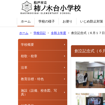
ホーム
学校の様子
お便り
いじめ防止対策
ホーム
学校日記
令和３年度
創立記念式（６月１７日
学校概要
創立記念式（６
校歌・校章
沿革
教育目標・特色
施設（設備、校舎図、写
真）