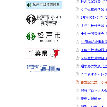
持久走記録会（12
６年生校外学習（
5年生校外学習（
３年生校外学習（
小中合同音楽会〔
50周年記念事業実
１年生校外学習（
２年生校外学習（
通学路の緊急安全
４年あすチャレジ
創立記念式（６
球技ブロック大会
春季大運動会
新型コロナウイ