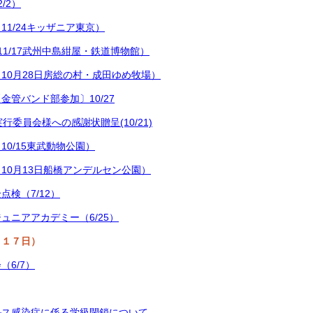
/2）
11/24キッザニア東京）
11/17武州中島紺屋・鉄道博物館）
10月28日房総の村・成田ゆめ牧場）
金管バンド部参加〕10/27
行委員会様への感謝状贈呈(10/21)
10/15東武動物公園）
10月13日船橋アンデルセン公園）
点検（7/12）
ュニアアカデミー（6/25）
月１７日）
（6/7）
ルス感染症に係る学級閉鎖について