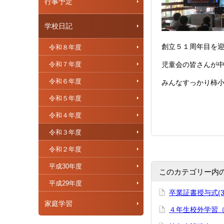
行事予定
学校日記
創立５１周年目を
令和８年度
令和７年度
児童会の皆さんが
令和６年度
みんなすっかり柿
令和５年度
令和４年度
令和３年度
令和２年度
平成30年度
このカテゴリー内
平成29年度
卒業証書授与式(3/
家庭学習
４年生校外学習（