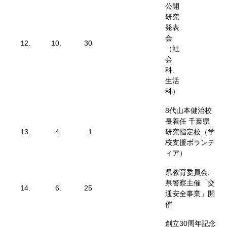
公開
研究
発表
会
12.
10.
30
（社
会
科、
生活
科）
8代山本健治校
長着任 千葉県
13.
4.
1
研究指定校（学
校支援ボランテ
ィア）
県教育委員会.
県警察主催「交
14.
6.
25
通安全事業」開
催
創立30周年記念