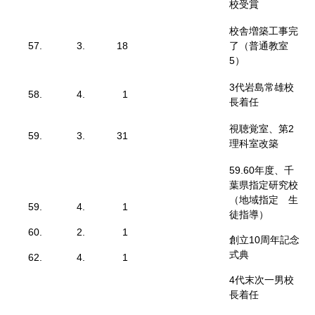
校受賞
校舎増築工事完
57.
3.
18
了（普通教室
5）
3代岩島常雄校
58.
4.
1
長着任
視聴覚室、第2
59.
3.
31
理科室改築
59.60年度、千
葉県指定研究校
（地域指定 生
59.
4.
1
徒指導）
60.
2.
1
創立10周年記念
式典
62.
4.
1
4代末次一男校
長着任