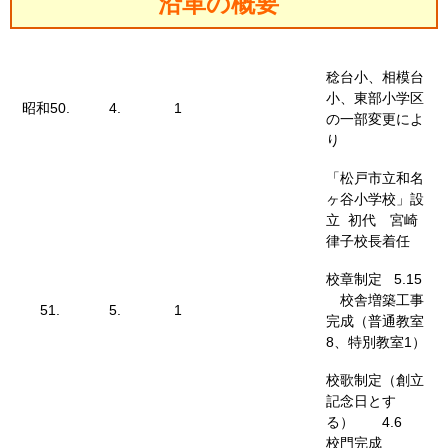
沿革の概要
稔台小、相模台
小、東部小学区
昭和50.
4.
1
の一部変更によ
り
「松戸市立和名
ヶ谷小学校」設
立 初代 宮崎
律子校長着任
校章制定 5.15
校舎増築工事
51.
5.
1
完成（普通教室
8、特別教室1）
校歌制定（創立
記念日とす
る） 4.6
校門完成