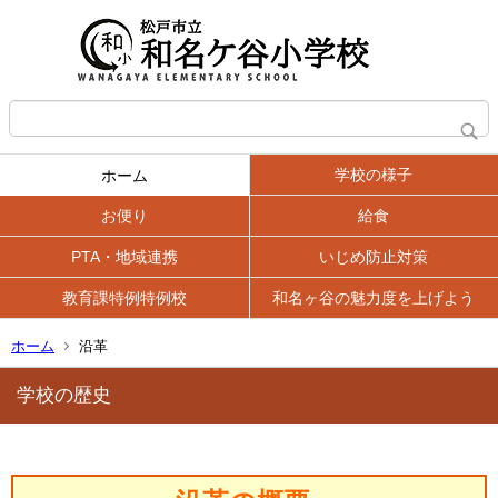
学校の様子
ホーム
お便り
給食
PTA・地域連携
いじめ防止対策
教育課特例特例校
和名ヶ谷の魅力度を上げよう
ホーム
沿革
学校の歴史