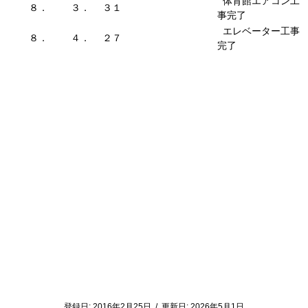
体育館エアコン工
８．
３．
３１
事完了
エレベーター工事
８．
４．
２７
完了
登録日:
2016年2月25日
/
更新日:
2026年5月1日