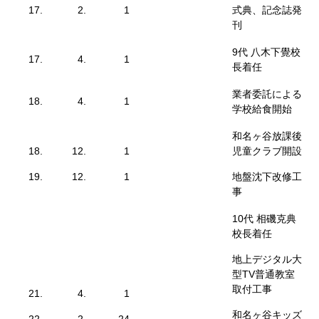
17.
2.
1
式典、記念誌発
刊
9代 八木下覺校
17.
4.
1
長着任
業者委託による
18.
4.
1
学校給食開始
和名ヶ谷放課後
18.
12.
1
児童クラブ開設
19.
12.
1
地盤沈下改修工
事
10代 相磯克典
校長着任
地上デジタル大
型TV普通教室
取付工事
21.
4.
1
和名ヶ谷キッズ