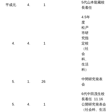
5代山本龍藏校
平成元.
4.
1
長着任
4.5年
度
松戸
市研
究指
4.
4.
1
定校
（社
会
科、
生活
科）
中間研究発表
5.
1.
26
会
6代中田茂生校
長着任 11.16
5.
4.
1
公開研究発表会
（社会科、生活