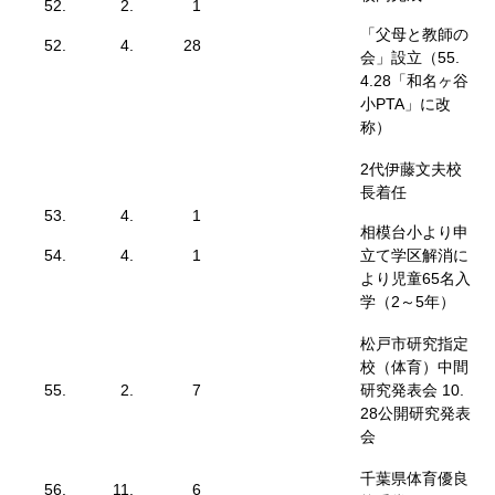
52.
2.
1
「父母と教師の
52.
4.
28
会」設立（55.
4.28「和名ヶ谷
小PTA」に改
称）
2代伊藤文夫校
長着任
53.
4.
1
相模台小より申
54.
4.
1
立て学区解消に
より児童65名入
学（2～5年）
松戸市研究指定
校（体育）中間
55.
2.
7
研究発表会 10.
28公開研究発表
会
千葉県体育優良
56.
11.
6