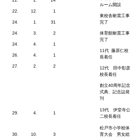
22.
2.
24
ルーム開設
22.
12.
1
東校舎耐震工事
24.
1.
31
完了
24.
3.
2
体育館耐震工事
完了
24.
4.
1
11代 藤原仁校
26.
4.
1
長着任
27.
2.
2
12代 田中彰彦
校長着任
創立40周年記念
式典、記念誌発
刊
13代 伊堂寺公
29.
4.
1
二校長着任
松戸市小学校体
30.
10.
3
育大会 男女総