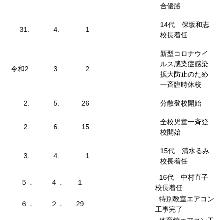
合優勝
14代 保坂和志
31.
4.
1
校長着任
新型コロナウイ
ルス感染症感染
令和2.
3.
2
拡大防止のため
一斉臨時休校
2.
5.
26
分散登校開始
全校児童一斉登
2.
6.
15
校開始
15代 清水るみ
3.
4.
1
校長着任
16代 中村直子
５．
４．
１
校長着任
特別教室エアコン
６．
２．
29
工事完了