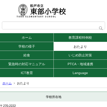
ホーム
教育課程特例校
学校の様子
おたより
給食
いじめ防止対策
緊急時の対応マニュアル
PTCA・地域連携
ICT教育
Language
ホーム
おたより
学校所在地
〒270-2222