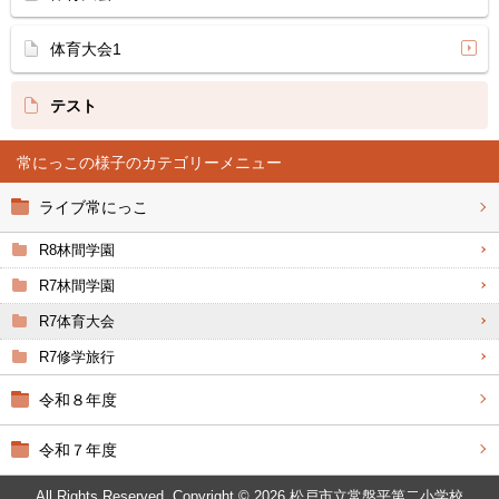
体育大会1
テスト
常にっこの様子
ライブ常にっこ
R8林間学園
R7林間学園
R7体育大会
R7修学旅行
令和８年度
令和７年度
All Rights Reserved. Copyright © 2026 松戸市立常盤平第二小学校