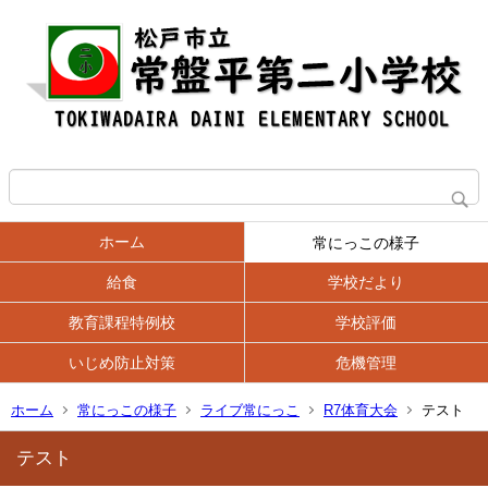
ホーム
常にっこの様子
給食
学校だより
教育課程特例校
学校評価
いじめ防止対策
危機管理
ホーム
常にっこの様子
ライブ常にっこ
R7体育大会
テスト
テスト