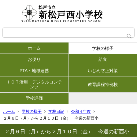
ホーム
学校の様子
お便り
給食
PTA・地域連携
いじめ防止対策
ＩＣＴ活用・デジタルコンテ
教育課程特例校
ンツ
学校評価
ホーム
学校の様子
学校日記
令和４年度
２月６日（月）から２月１０日（金） 今週の新西小
２月６日（月）から２月１０日（金） 今週の新西小