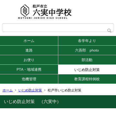
ホーム
各学年より
進路
六吾郎 photo
お便り
部活動
PTA・地域連携
いじめ防止対策
危機管理
教育課程特例校
ホーム
いじめ防止対策
松戸市いじめ防止対策
いじめ防止対策 （六実中）