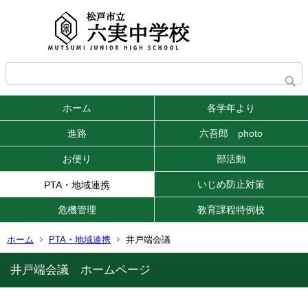
ホーム
各学年より
進路
六吾郎 photo
お便り
部活動
いじめ防止対策
PTA・地域連携
危機管理
教育課程特例校
ホーム
PTA・地域連携
井戸端会議
井戸端会議 ホームページ