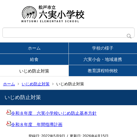
ホーム
学校の様子
給食
六実小会・地域連携
教育課程特例校
いじめ防止対策
ホーム
いじめ防止対策
いじめ防止対策
いじめ防止対策
令和８年度 六実小学校いじめ防止基本方針
令和８年度 年間指導計画
登録日:
2022年5月9日
/
更新日:
2026年4月15日