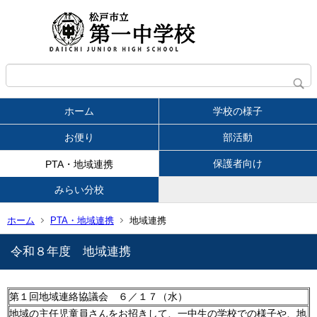
ホーム
学校の様子
お便り
部活動
保護者向け
PTA・地域連携
みらい分校
ホーム
PTA・地域連携
地域連携
令和８年度 地域連携
第１回地域連絡協議会 ６／１７（水）
地域の主任児童員さんをお招きして、一中生の学校での様子や、地