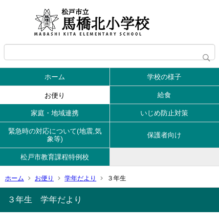
ホーム
学校の様子
給食
お便り
家庭・地域連携
いじめ防止対策
緊急時の対応について(地震,気
保護者向け
象等)
松戸市教育課程特例校
ホーム
お便り
学年だより
３年生
３年生 学年だより