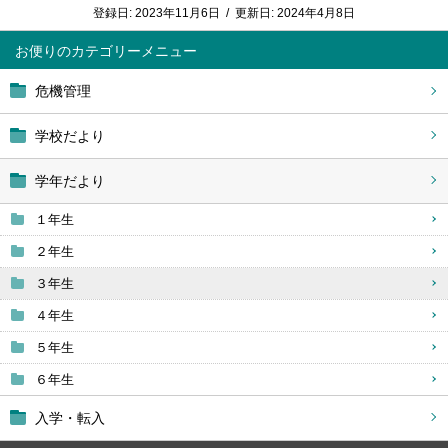
登録日:
2023年11月6日
/
更新日:
2024年4月8日
お便り
危機管理
学校だより
学年だより
１年生
２年生
３年生
４年生
５年生
６年生
入学・転入