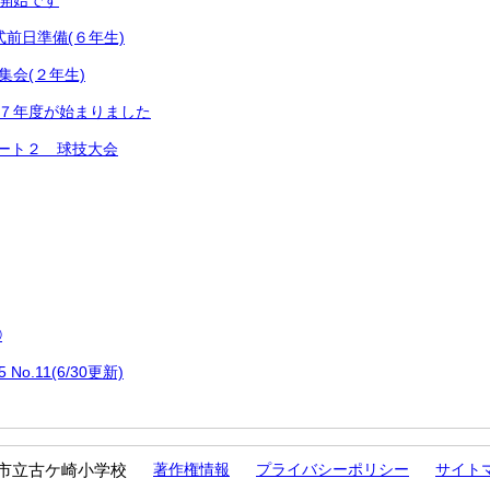
食開始です
式前日準備(６年生)
集会(２年生)
和７年度が始まりました
ート２ 球技大会
⑥
o.11(6/30更新)
市立古ケ崎小学校
著作権情報
プライバシーポリシー
サイト