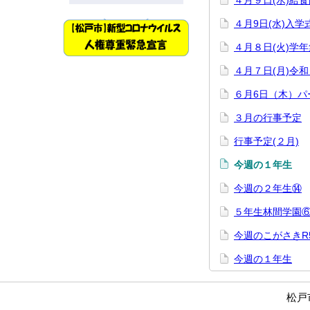
４月９日(水)給
４月9日(水)入学
４月８日(火)学年
４月７日(月)令
６月6日（木）パ
３月の行事予定
行事予定(２月)
今週の１年生
今週の２年生⑭
５年生林間学園
今週のこがさきR5 N
今週の１年生
松戸