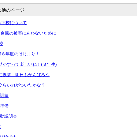
の他のページ
の下校について
）台風の被害にあわないために
校
和８年度のはじまり！
を動かすって楽しいね！(３年生)
元気に挨拶 明日もがんばろう
どのぐらい力がついたかな？
難訓練
食準備
活動説明会
式