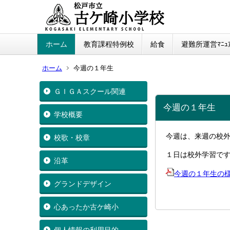
ホーム
教育課程特例校
給食
避難所運営ﾏﾆｭｱ
ホーム
今週の１年生
ＧＩＧＡスクール関連
今週の１年生
学校概要
今週は、来週の校
校歌・校章
１日は校外学習で
沿革
今週の１年生の
グランドデザイン
心あったか古ケ崎小