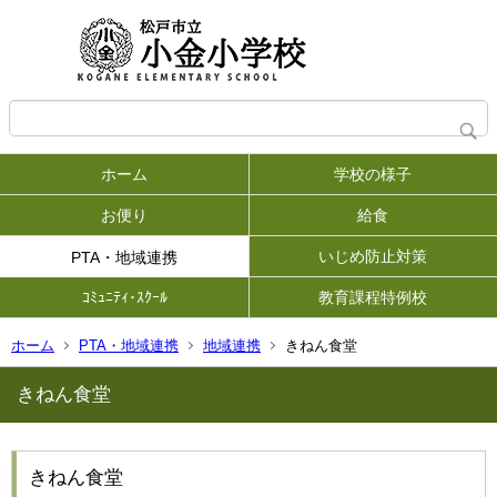
ホーム
学校の様子
お便り
給食
いじめ防止対策
PTA・地域連携
ｺﾐｭﾆﾃｨ･ｽｸｰﾙ
教育課程特例校
ホーム
PTA・地域連携
地域連携
きねん食堂
きねん食堂
きねん食堂