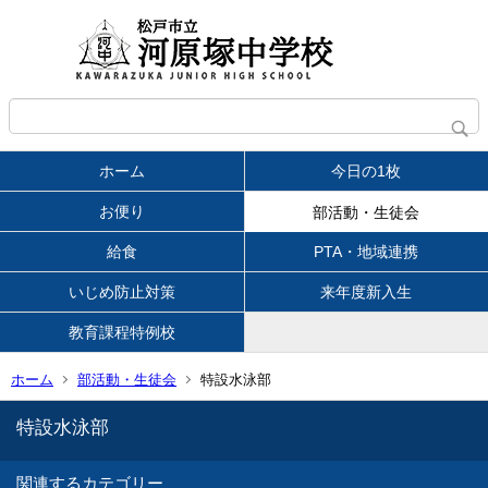
ホーム
今日の1枚
お便り
部活動・生徒会
給食
PTA・地域連携
いじめ防止対策
来年度新入生
教育課程特例校
ホーム
部活動・生徒会
特設水泳部
特設水泳部
関連するカテゴリー