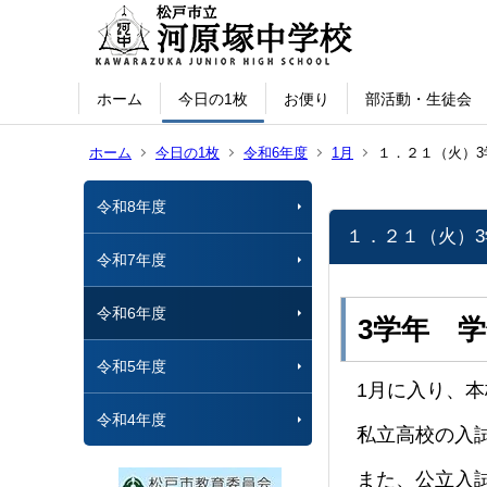
ホーム
今日の1枚
お便り
部活動・生徒会
ホーム
今日の1枚
令和6年度
1月
１．２１（火）3
令和8年度
１．２１（火）
令和7年度
令和6年度
3学年 
令和5年度
1月に入り、
令和4年度
私立高校の入
また、公立入