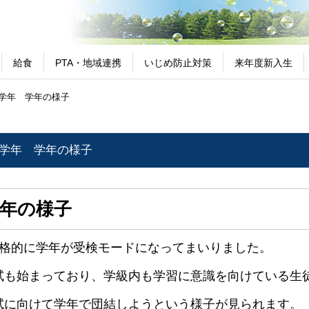
給食
PTA・地域連携
いじめ防止対策
来年度新入生
学年 学年の様子
3学年 学年の様子
学年の様子
本格的に学年が受検モードになってまいりました。
試も始まっており、学級内も学習に意識を向けている生
試に向けて学年で団結しようという様子が見られます。