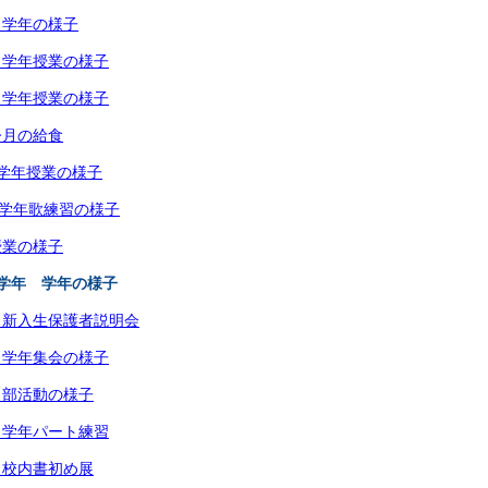
３学年の様子
１学年授業の様子
２学年授業の様子
今月の給食
学年授業の様子
３学年歌練習の様子
授業の様子
学年 学年の様子
 新入生保護者説明会
 学年集会の様子
 部活動の様子
 学年パート練習
 校内書初め展