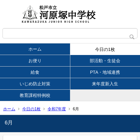
ホーム
今日の1枚
お便り
部活動・生徒会
給食
PTA・地域連携
いじめ防止対策
来年度新入生
教育課程特例校
ホーム
今日の1枚
令和7年度
6月
6月