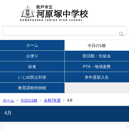
ホーム
今日の1枚
お便り
部活動・生徒会
給食
PTA・地域連携
いじめ防止対策
来年度新入生
教育課程特例校
ホーム
今日の1枚
令和7年度
4月
4月