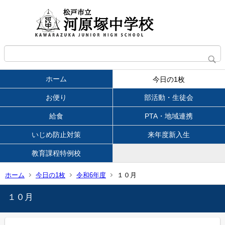
ホーム
今日の1枚
お便り
部活動・生徒会
給食
PTA・地域連携
いじめ防止対策
来年度新入生
教育課程特例校
ホーム
今日の1枚
令和6年度
１０月
１０月