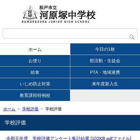
今日の1枚
ホーム
お便り
部活動・生徒会
給食
PTA・地域連携
いじめ防止対策
来年度新入生
教育課程特例校
ホーム
学校評価
学校評価
学校評価
令和元年度 学校評価アンケート集計結果 [102KB pdfファイル]