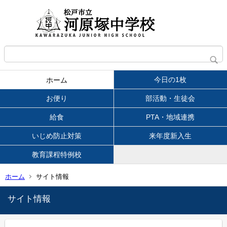
今日の1枚
ホーム
お便り
部活動・生徒会
給食
PTA・地域連携
いじめ防止対策
来年度新入生
教育課程特例校
ホーム
サイト情報
サイト情報