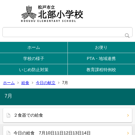
ホーム
お便り
学校の様子
PTA・地域連携
いじめ防止対策
教育課程特例校
ホーム
給食
今日の献立
7月
7月
２食器での給食
今日の給食 7月10日11日12日13日14日