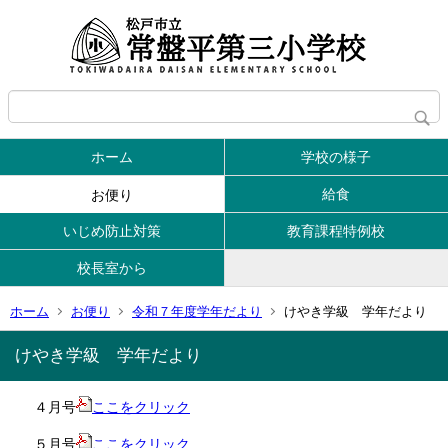
ホーム
学校の様子
給食
お便り
いじめ防止対策
教育課程特例校
校長室から
ホーム
お便り
令和７年度学年だより
けやき学級 学年だより
けやき学級 学年だより
４月号
ここをクリック
５月号
ここをクリック