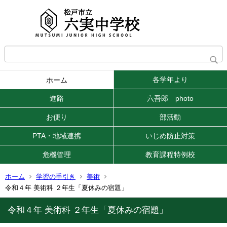
各学年より
ホーム
進路
六吾郎 photo
お便り
部活動
PTA・地域連携
いじめ防止対策
危機管理
教育課程特例校
ホーム
学習の手引き
美術
令和４年 美術科 ２年生「夏休みの宿題」
令和４年 美術科 ２年生「夏休みの宿題」