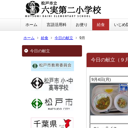
ホーム
言語活用科
お便り
給食
いじめ
ホーム
給食
今日の献立
9月
今日の献立
今日の献立（９
9月4日(月)