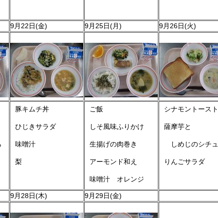
9月22日(金)
9月25日(月)
9月26日(火)
豚キムチ丼
ご飯
シナモントース
ひじきサラダ
しそ風味ふりかけ
薩摩芋と
ら
味噌汁
生揚げの肉巻き
しめじのシチュ
梨
アーモンド和え
りんごサラダ
味噌汁 オレンジ
9月28日(木)
9月29日(金)