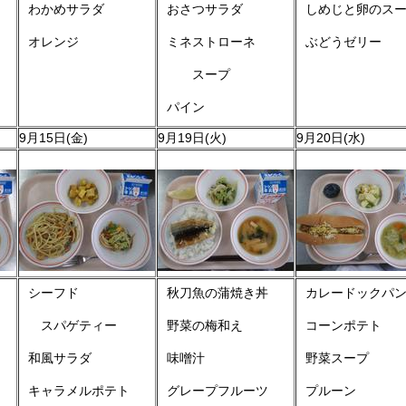
わかめサラダ
おさつサラダ
しめじと卵のス
オレンジ
ミネストローネ
ぶどうゼリー
スープ
パイン
9月15日(金)
9月19日(火)
9月20日(水)
シーフド
秋刀魚の蒲焼き丼
カレードックパ
スパゲティー
野菜の梅和え
コーンポテト
和風サラダ
味噌汁
野菜スープ
キャラメルポテト
グレープフルーツ
プルーン