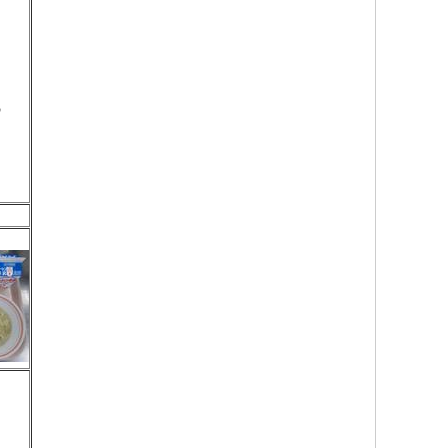
ン
の
ス