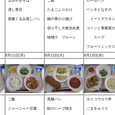
五目やきそば
ご飯
ロールパン
浸し青豆
たまごふりかけ
ペンネとなすの
黒糖くるみ蒸しパン
鯵の青のり揚げ
ミートグラタ
切り干し大根含め煮
コーンと青梗菜
味噌汁 プルーン
スープ
フルーツミック
9月11日(月)
9月12日(火)
9月13日(水)
ご飯
黒糖パン
ホイコウロウ丼
ジャージャー豆腐
鮭のハーブ焼き
ごまきゅうり