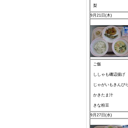
梨
9月21日(木)
ご飯
ししゃも磯辺揚げ
じゃがいもきんぴ
かきたま汁
きな粉豆
9月27日(水)