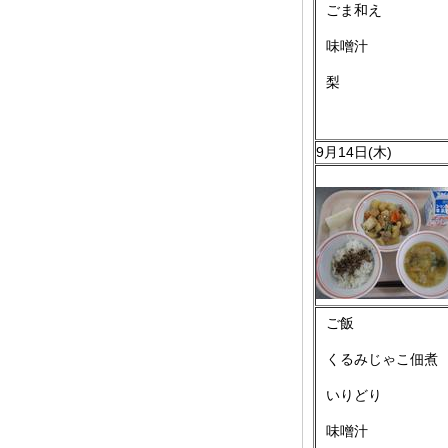
ごま和え
味噌汁
梨
9月14日(木)
ご飯
くるみじゃこ佃煮
いりどり
味噌汁