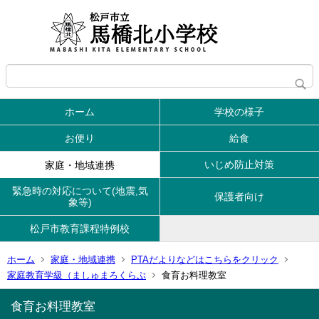
ホーム
学校の様子
お便り
給食
いじめ防止対策
家庭・地域連携
緊急時の対応について(地震,気
保護者向け
象等)
松戸市教育課程特例校
ホーム
家庭・地域連携
PTAだよりなどはこちらをクリック
家庭教育学級（ましゅまろくらぶ
食育お料理教室
食育お料理教室