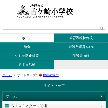
教育課程特例校
ホーム
給食
避難所運営ﾏﾆｭｱﾙ
いじめ防止対策
保護者向け
ＰＴＡ活動
ホーム
サイトマップ:
現在の場所
サイトマップ
ホーム
ＧＩＧＡスクール関連