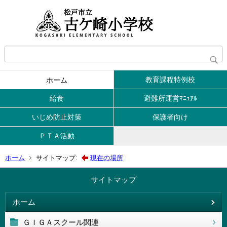
教育課程特例校
ホーム
給食
避難所運営ﾏﾆｭｱﾙ
いじめ防止対策
保護者向け
ＰＴＡ活動
ホーム
サイトマップ:
現在の場所
サイトマップ
ホーム
ＧＩＧＡスクール関連